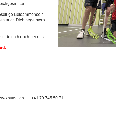
leichgesinnten.
gesellige Beisammensein
ches auch Dich begeistern
melde dich doch bei uns.
ard:
sv-knutwil.ch
+41 79 745 50 71