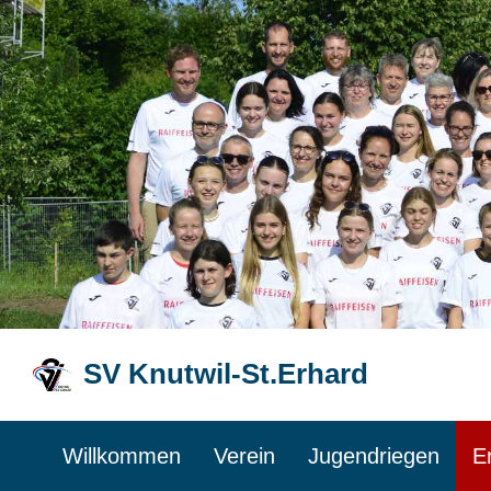
SV Knutwil-St.Erhard
Willkommen
Verein
Jugendriegen
E